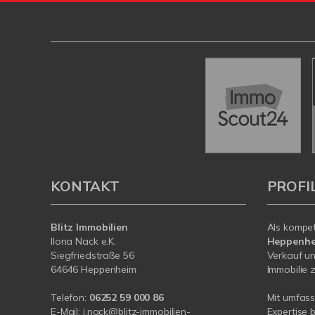
KONTAKT
PROFI
Blitz Immobilien
Als kompe
Ilona Nack e.K.
Heppenh
Siegfriedstraße 56
Verkauf un
64646 Heppenheim
Immobilie z
Telefon:
06252 59 000 86
Mit umfas
E-Mail:
i.nack@blitz-immobilien-
Expertise 