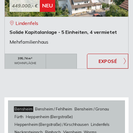
NEU
449.000,- €
Lindenfels
Solide Kapitalanlage - 5 Einheiten, 4 vermietet
Mehrfamilienhaus
395,74 m²
WOHNFLÄCHE
Bensheim
Bensheim / Fehlheim
Bensheim / Gronau
Fürth
Heppenheim (Bergstraße)
Heppenheim (Bergstraße) / Kirschhausen
Lindenfels
Neckarsteinach
Rimbach
Viernheim
Worms