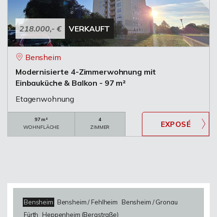
218.000,- €
VERKAUFT
Bensheim
Modernisierte 4-Zimmerwohnung mit
Einbauküche & Balkon - 97 m²
Etagenwohnung
97 m²
4
WOHNFLÄCHE
ZIMMER
Bensheim
Bensheim / Fehlheim
Bensheim / Gronau
Fürth
Heppenheim (Bergstraße)