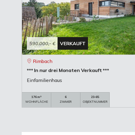
590.000,- €
VERKAUFT
Rimbach
*** In nur drei Monaten Verkauft ***
Einfamilienhaus
176 m²
6
23-65
WOHNFLÄCHE
ZIMMER
OBJEKTNUMMER