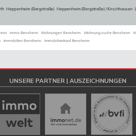
rth
Heppenheim (Bergstraße)
Heppenheim (Bergstraße) / Kirschhausen
heim
Immo Bensheim
Wohnungen Bensheim
Wohnung suche Bensheim
W
m
Immobilien Bensheim
Immobilienkauf Bensheim
UNSERE PARTNER | AUSZEICHNUNGEN