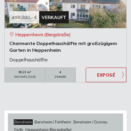
499.000,- €
VERKAUFT
Heppenheim (Bergstraße)
Charmante Doppelhaushälfte mit großzügigem
Garten in Heppenheim
Doppelhaushälfte
90,21 m²
4
WOHNFLÄCHE
ZIMMER
Bensheim
Bensheim / Fehlheim
Bensheim / Gronau
Fürth
Heppenheim (Bergstraße)