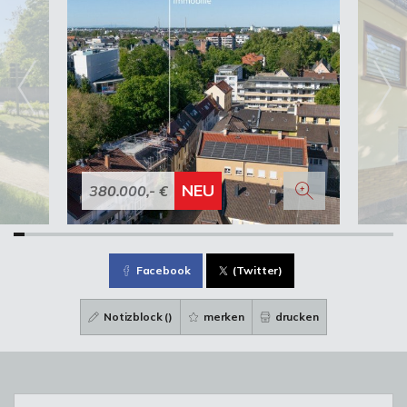
NEU
380.000,- €
Facebook
(Twitter)
Notizblock (
)
merken
drucken