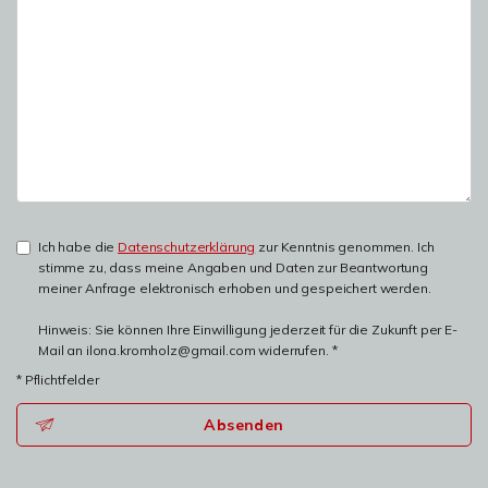
Ich habe die
Datenschutzerklärung
zur Kenntnis genommen. Ich
stimme zu, dass meine Angaben und Daten zur Beantwortung
meiner Anfrage elektronisch erhoben und gespeichert werden.
Hinweis: Sie können Ihre Einwilligung jederzeit für die Zukunft per E-
Mail an ilona.kromholz@gmail.com widerrufen. *
* Pflichtfelder
Absenden