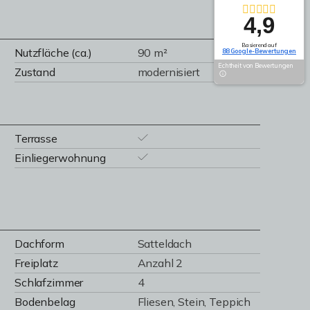
4,9
Basierend auf
Nutzfläche (ca.)
90 m²
88 Google-Bewertungen
Echtheit von Bewertungen
Zustand
modernisiert
Terrasse
Einliegerwohnung
Dachform
Satteldach
Freiplatz
Anzahl 2
Schlafzimmer
4
Bodenbelag
Fliesen, Stein, Teppich