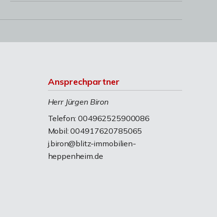
Ansprechpartner
Herr Jürgen Biron
Telefon: 004962525900086
Mobil: 004917620785065
j.biron@blitz-immobilien-
heppenheim.de