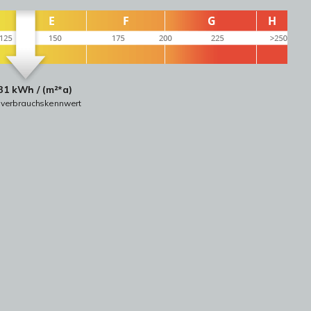
31 kWh / (m²*a)
everbrauchskennwert