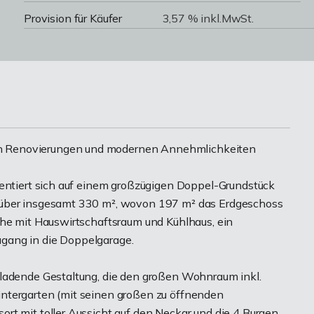
Provision für Käufer
3,57 % inkl.MwSt.
n Renovierungen und modernen Annehmlichkeiten
sentiert sich auf einem großzügigen Doppel-Grundstück
 über insgesamt 330 m², wovon 197 m² das Erdgeschoss
che mit Hauswirtschaftsraum und Kühlhaus, ein
gang in die Doppelgarage.
nladende Gestaltung, die den großen Wohnraum inkl.
ntergarten (mit seinen großen zu öffnenden
rt mit toller Aussicht auf den Neckar und die 4 Burgen,