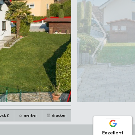
ock (
)
merken
drucken
Exzellent