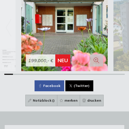
NEU
199.000,- €
Facebook
(Twitter)
Notizblock (
)
merken
drucken