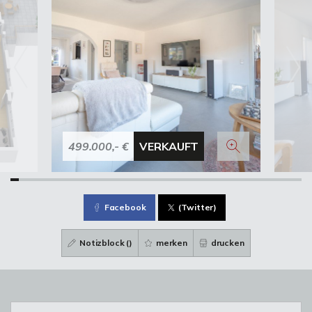
499.000,- €
VERKAUFT
Facebook
(Twitter)
Notizblock (
)
merken
drucken