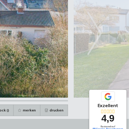
Exzellent
ock (
)
merken
drucken
4,9
Basierend auf
88 Google-Bewertungen