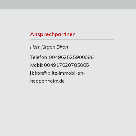
Ansprechpartner
Herr Jürgen Biron
Telefon: 004962525900086
Mobil: 004917620785065
j.biron@blitz-immobilien-
heppenheim.de