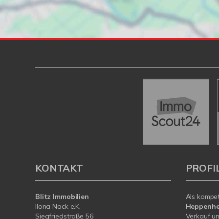
KONTAKT
PROFI
Blitz Immobilien
Als kompe
Ilona Nack e.K.
Heppenh
Siegfriedstraße 56
Verkauf un