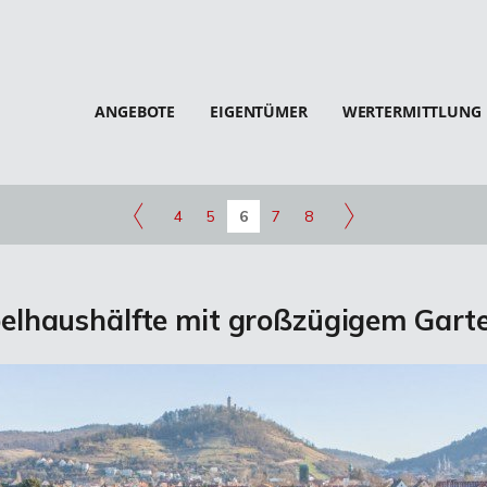
ANGEBOTE
EIGENTÜMER
WERTERMITTLUNG
4
5
6
7
8
lhaushälfte mit großzügigem Gart