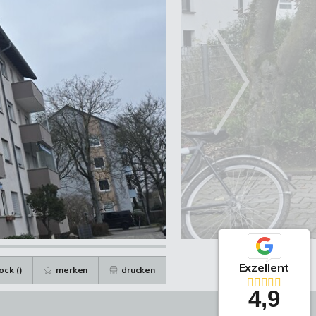
Exzellent
ock (
)
merken
drucken
4,9