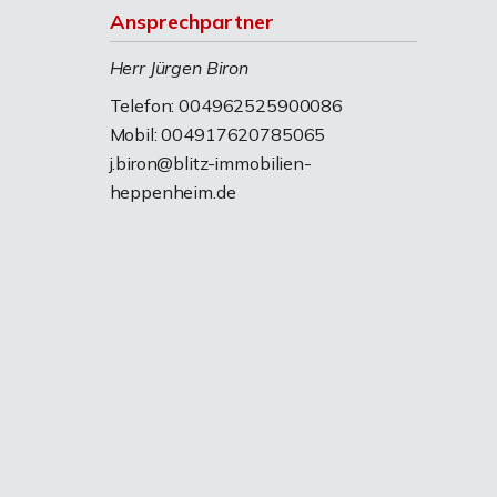
Ansprechpartner
Herr Jürgen Biron
Telefon: 004962525900086
Mobil: 004917620785065
j.biron@blitz-immobilien-
heppenheim.de