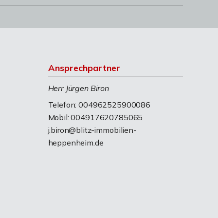
Ansprechpartner
Herr Jürgen Biron
Telefon: 004962525900086
Mobil: 004917620785065
j.biron@blitz-immobilien-
heppenheim.de