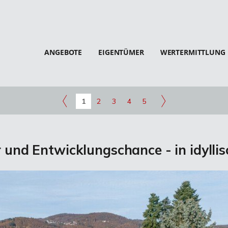
ANGEBOTE
EIGENTÜMER
WERTERMITTLUNG
1
2
3
4
5
und Entwicklungschance - in idylli