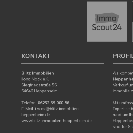
KONTAKT
PROFI
Blitz Immobilien
Als kompe
Ilona Nack e.K.
Heppenh
Siegfriedstraße 56
Verkauf un
64646 Heppenheim
Immobilie z
Telefon:
06252 59 000 86
Mit umfas
E-Mail:
i.nack@blitz-immobilien-
Expertise 
heppenheim.de
rund um Ih
www.blitz-immobilien-heppenheim.de
Heppenheim
sind für Si