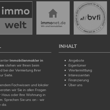
L
INHALT
tenter
Immobilienmakler in
Angebote
eim
stehen wir Ihnen beim
Eigentümer
d bei der Vermietung Ihrer
Wertermittlung
ur Seite.
Interessenten
Finanzierung
sendem Fachwissen und lokaler
Über uns
beraten wir Sie in allen Fragen
r Haus oder Ihre Wohnung in
. Sprechen Sie uns an - wir
e da.